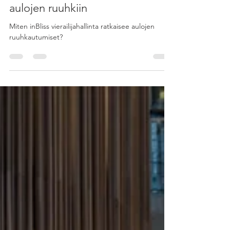
inBliss vierailijahallinta, ratkaisu
aulojen ruuhkiin
Miten inBliss vierailijahallinta ratkaisee aulojen
ruuhkautumiset?