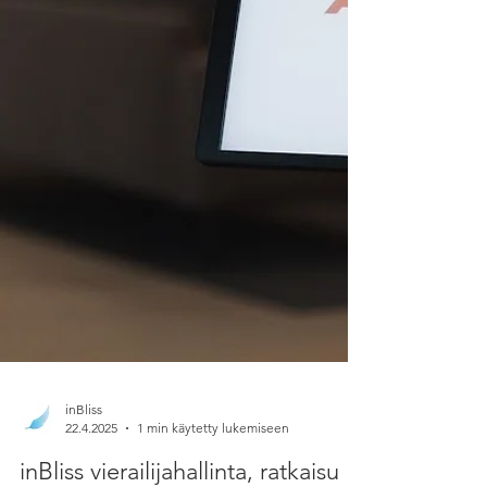
inBliss
22.4.2025
1 min käytetty lukemiseen