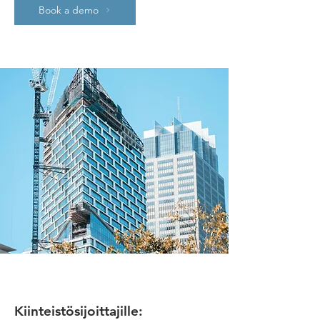
Book a demo
Kiinteistösijoittajille: