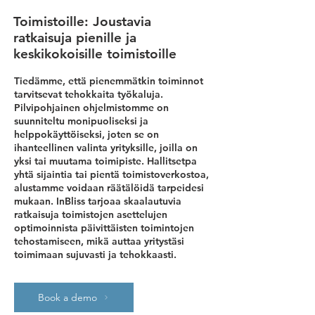
Toimistoille: Joustavia
ratkaisuja pienille ja
keskikokoisille toimistoille
Tiedämme, että pienemmätkin toiminnot
tarvitsevat tehokkaita työkaluja.
Pilvipohjainen ohjelmistomme on
suunniteltu monipuoliseksi ja
helppokäyttöiseksi, joten se on
ihanteellinen valinta yrityksille, joilla on
yksi tai muutama toimipiste. Hallitsetpa
yhtä sijaintia tai pientä toimistoverkostoa,
alustamme voidaan räätälöidä tarpeidesi
mukaan. InBliss tarjoaa skaalautuvia
ratkaisuja toimistojen asettelujen
optimoinnista päivittäisten toimintojen
tehostamiseen, mikä auttaa yritystäsi
toimimaan sujuvasti ja tehokkaasti.
Book a demo