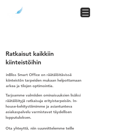
Ratkaisut kaikkiin
kiinteistöihin
inBliss Smart Office on räätälöitävissä
kiinteistön tarpeiden mukaan helpottamaan
arkea ja tilojen optimointia.
Tarjoamme valmiiden ominaisuuksien lisäksi
räätälöityjä ratkaisuja erityistarpeisiin. In-
house-kehitystiimimme ja asiantunteva
asiakaspalvelu varmistavat täydellisen
lopputuloksen.
Ota yhteyttä, niin suunnittelemme teille