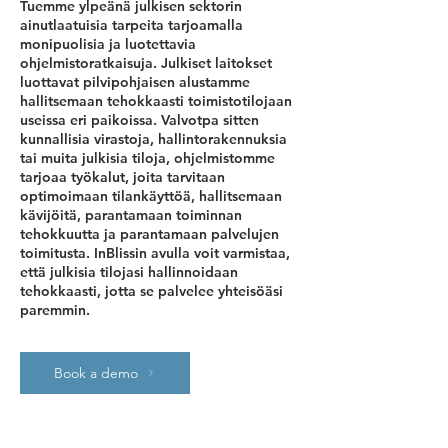
Tuemme ylpeänä julkisen sektorin
ainutlaatuisia tarpeita tarjoamalla
monipuolisia ja luotettavia
ohjelmistoratkaisuja. Julkiset laitokset
luottavat pilvipohjaisen alustamme
hallitsemaan tehokkaasti toimistotilojaan
useissa eri paikoissa. Valvotpa sitten
kunnallisia virastoja, hallintorakennuksia
tai muita julkisia tiloja, ohjelmistomme
tarjoaa työkalut, joita tarvitaan
optimoimaan tilankäyttöä, hallitsemaan
kävijöitä, parantamaan toiminnan
tehokkuutta ja parantamaan palvelujen
toimitusta. InBlissin avulla voit varmistaa,
että julkisia tilojasi hallinnoidaan
tehokkaasti, jotta se palvelee yhteisöäsi
paremmin.
Book a demo