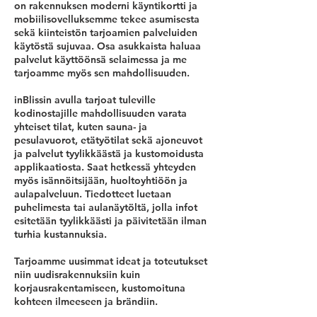
on rakennuksen moderni käyntikortti ja
mobiilisovelluksemme
tekee asumisesta
sekä kiinteistön tarjoamien palveluiden
käytöstä sujuvaa.
Osa asukkaista haluaa
palvelut käyttöönsä selaimessa ja me
tarjoamme myös sen mahdollisuuden.
inBlissin avulla tarjoat tuleville
kodinostajille mahdollisuuden varata
yhteiset tilat, kuten sauna- ja
pesulavuorot, etätyötilat sekä ajoneuvot
ja palvelut tyylikkäästä ja kustomoidusta
applikaatiosta. Saat hetkessä yhteyden
myös isännöitsijään, huoltoyhtiöön ja
aulapalveluun. Tiedotteet luetaan
puhelimesta tai aulanäytöltä, jolla infot
esitetään tyylikkäästi ja päivitetään ilman
turhia kustannuksia.
Tarjoamme uusimmat ideat ja toteutukset
niin uudisrakennuksiin kuin
korjausrakentamiseen, kustomoituna
kohteen ilmeeseen ja brändiin.