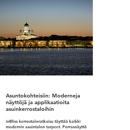
Asuntokohteisiin: Moderneja
näyttöjä ja applikaatioita
asuinkerrostaloihin
inBliss kerrostaloratkaisu täyttää kaikki
modernin asuintalon tarpeet. Porrasnäyttö