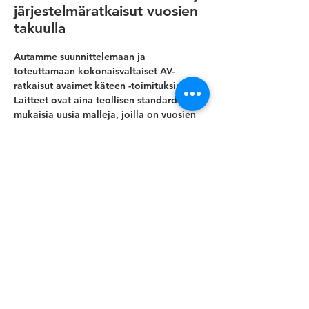
järjestelmäratkaisut vuosien
takuulla
Autamme suunnittelemaan ja
toteuttamaan kokonaisvaltaiset AV-
ratkaisut avaimet käteen -toimituksina.
Laitteet ovat aina teollisen standardin
mukaisia uusia malleja, joilla on vuosien
takuu ja pitkä elinkaari. Järjestelmät,
integraatiot ja laitteet toimivat
saumattomana kokonaisuutena, kun ne
hankitaan samalta toimijalta. Toimitamme
laajoja av-kokonaisratkaisuja yli 10
vuoden kokemuksella suuryhtiöiden
pääkonttoreihin, pienempiin yrityksiin,
julkisiin ja puolijulkisiin tiloihin, kuten
museoihin, oppilaitoksiin ja kirjastoihin,
sekä business parkkeihin ja
yrityspuistoihin.
Näytöt voidaan kehystää tai koteloida