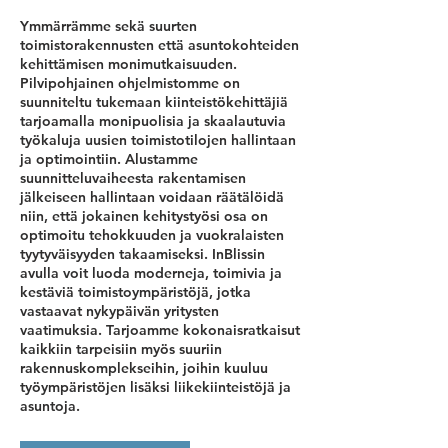
Ymmärrämme sekä suurten
toimistorakennusten että asuntokohteiden
kehittämisen monimutkaisuuden.
Pilvipohjainen ohjelmistomme on
suunniteltu tukemaan kiinteistökehittäjiä
tarjoamalla monipuolisia ja skaalautuvia
työkaluja uusien toimistotilojen hallintaan
ja optimointiin. Alustamme
suunnitteluvaiheesta rakentamisen
jälkeiseen hallintaan voidaan räätälöidä
niin, että jokainen kehitystyösi osa on
optimoitu tehokkuuden ja vuokralaisten
tyytyväisyyden takaamiseksi. InBlissin
avulla voit luoda moderneja, toimivia ja
kestäviä toimistoympäristöjä, jotka
vastaavat nykypäivän yritysten
vaatimuksia. Tarjoamme kokonaisratkaisut
kaikkiin tarpeisiin myös suuriin
rakennuskomplekseihin, joihin kuuluu
työympäristöjen lisäksi liikekiinteistöjä ja
asuntoja.