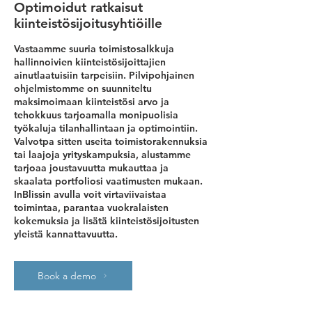
Optimoidut ratkaisut
kiinteistösijoitusyhtiöille
Vastaamme suuria toimistosalkkuja
hallinnoivien kiinteistösijoittajien
ainutlaatuisiin tarpeisiin. Pilvipohjainen
ohjelmistomme on suunniteltu
maksimoimaan kiinteistösi arvo ja
tehokkuus tarjoamalla monipuolisia
työkaluja tilanhallintaan ja optimointiin.
Valvotpa sitten useita toimistorakennuksia
tai laajoja yrityskampuksia, alustamme
tarjoaa joustavuutta mukauttaa ja
skaalata portfoliosi vaatimusten mukaan.
InBlissin avulla voit virtaviivaistaa
toimintaa, parantaa vuokralaisten
kokemuksia ja lisätä kiinteistösijoitusten
yleistä kannattavuutta.
Book a demo