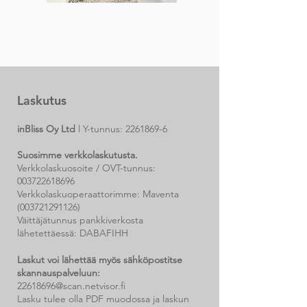
Laskutus
inBliss Oy Ltd
l Y-tunnus:
2261869-6
Suosimme verkkolaskutusta.
Verkkolaskuosoite / OVT-tunnus:
003722618696
Verkkolaskuoperaattorimme: Maventa
(003721291126)
Väittäjätunnus pankkiverkosta
lähetettäessä: DABAFIHH
Laskut voi lähettää myös sähköpostitse
skannauspalveluun:
22618696@scan.netvisor.fi
Lasku tulee olla PDF muodossa ja laskun