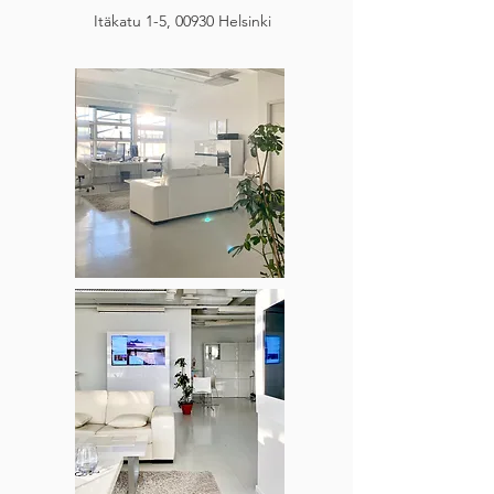
Lue lisää
Itäkatu 1-5, 00930 Helsinki
GDPR
Tietosuojakäytännössä kerrotaan, miten
inBliss käyttää henkilötietoja ja varmistaa,
että niitä käsitellään tietosuoja-asetuksen
ja henkilötietosuojalainsäädännön
mukaisesti.
Lue lisää