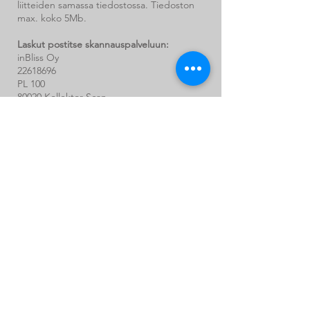
liitteiden samassa tiedostossa. Tiedoston
max. koko 5Mb.
Laskut postitse skannauspalveluun:
inBliss Oy
22618696
PL 100
80020 Kollektor Scan
Kysy lisää laskutuksesta:
Customer Success
(
customersuccessteam@inbliss.fi
)
TUOTTEET
VIERAILIJAHALLINTA
TILAVARAUS
IOT-LAITTEET
ANALYTIIKKA
MOBIILIAPPI