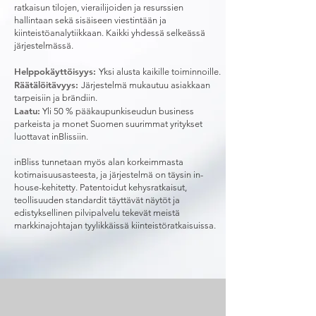
ratkaisun tilojen, vierailijoiden ja resurssien
hallintaan sekä sisäiseen viestintään ja
kiinteistöanalytiikkaan. Kaikki yhdessä selkeässä
järjestelmässä.
Helppokäyttöisyys:
Yksi alusta kaikille toiminnoille.
Räätälöitävyys:
Järjestelmä mukautuu asiakkaan
tarpeisiin ja brändiin.
Laatu:
Yli 50 % pääkaupunkiseudun business
parkeista ja monet Suomen suurimmat yritykset
luottavat inBlissiin.
inBliss tunnetaan myös alan korkeimmasta
kotimaisuusasteesta, ja järjestelmä on täysin in-
house-kehitetty. Patentoidut kehysratkaisut,
teollisuuden standardit täyttävät näytöt ja
edistyksellinen pilvipalvelu tekevät meistä
markkinajohtajan tyylikkäissä kiinteistöratkaisuissa.