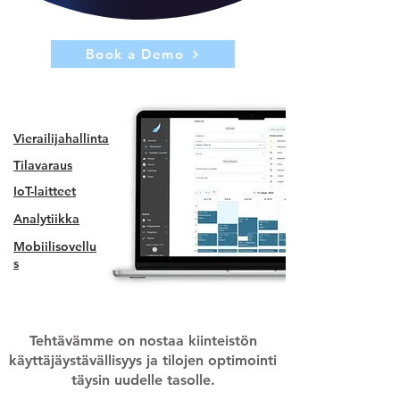
Book a Demo
Vierailijahallinta
Tilavaraus
IoT-laitteet
Analytiikka
Mobiilisovellu
s
Tehtävämme on nostaa kiinteistön
käyttäjäystävällisyys ja tilojen optimointi
täysin uudelle tasolle.