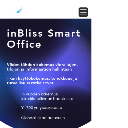
inBliss Smart
Office
Viiden tähden kokemus vierailujen,
tilojen ja informaation hallintaan
- kun käyttökokemus, tehokkuus ja
turvallisuus ratkaisevat
15 vuoden kokemus
toimitilahallinnan haasteista
Yli 700 yritysasiakasta
Globaali skaalautuvuus